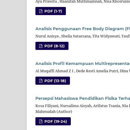
Ayu Prawita , Haanifah Muthmainnah, Nisa Khoirunisa
PDF (1-7)
Analisis Penggunaan Free Body Diagram (
Nurul Anisya , Sheila Sutarsana, Tita Widyawati, Tau
PDF (8-12)
Analisis Profil Kemampuan Multirepresenta
Al Muqaffi Ahmad Z I , Dede Resti Amelia Putri, Din
PDF (13-18)
Persepsi Mahasiswa Pendidikan Fisika Terh
Rosa Filiyani, Nursalima Aisyah, Arifatus Tsania, Nia
Mahmudah (Author)
PDF (19-24)